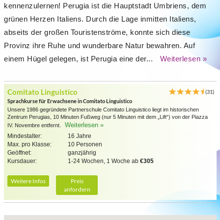
kennenzulernen! Perugia ist die Hauptstadt Umbriens, dem
grünen Herzen Italiens. Durch die Lage inmitten Italiens,
abseits der großen Touristenströme, konnte sich diese
Provinz ihre Ruhe und wunderbare Natur bewahren. Auf
einem Hügel gelegen, ist Perugia eine der...
Weiterlesen »
Comitato Linguistico
(31)
Sprachkurse für Erwachsene in Comitato Linguistico
Unsere 1986 gegründete Partnerschule Comitato Linguistico liegt im historischen
Zentrum Perugias, 10 Minuten Fußweg (nur 5 Minuten mit dem „Lift“) von der Piazza
Weiterlesen »
IV. Novembre entfernt.
Mindestalter:
16 Jahre
Max. pro Klasse:
10 Personen
Geöffnet:
ganzjährig
Kursdauer:
1-24 Wochen, 1 Woche ab
€305
Weitere Infos
Preis
anfordern