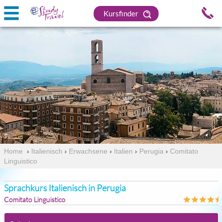
Kursfinder
Home
›
Italienisch
›
Erwachsene
›
Italien
›
Perugia
›
Comitato
Linguistico
Sprachkurs Italienisch in Perugia
Comitato Linguistico