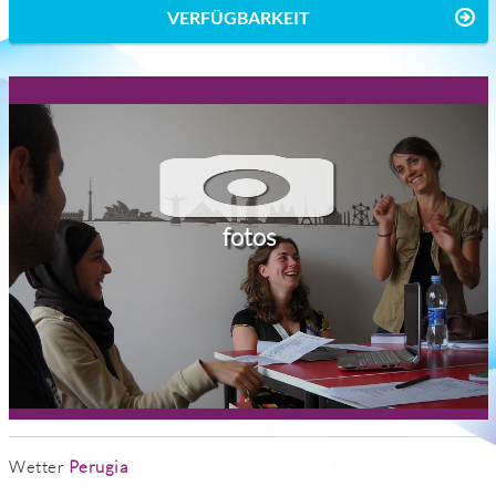
VERFÜGBARKEIT
fotos
Wetter
Perugia