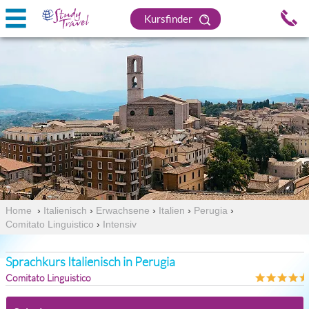
Kursfinder
Home
›
Italienisch
›
Erwachsene
›
Italien
›
Perugia
›
Comitato Linguistico
›
Intensiv
Sprachkurs Italienisch in Perugia
Comitato Linguistico