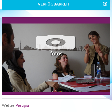
VERFÜGBARKEIT
fotos
Wetter
Perugia