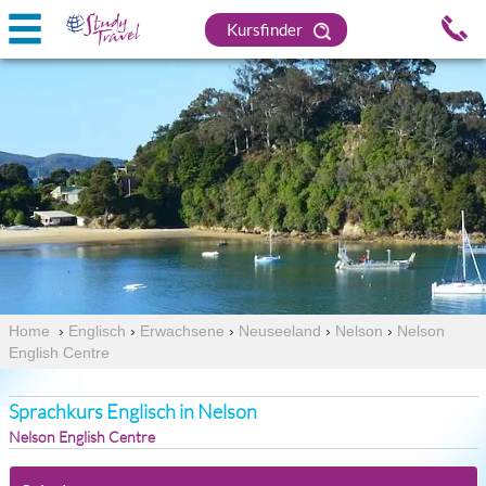
Kursfinder
Home
›
Englisch
›
Erwachsene
›
Neuseeland
›
Nelson
›
Nelson
English Centre
Sprachkurs Englisch in Nelson
Nelson English Centre