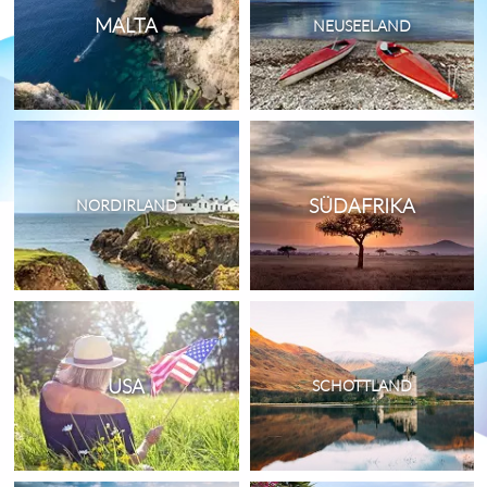
MALTA
NEUSEELAND
SÜDAFRIKA
NORDIRLAND
USA
SCHOTTLAND