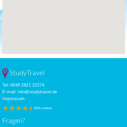
StudyTravel
Tel: 0049 2821 22274
E-mail:
info@studytravel.de
Impressum
3626 reviews
Fragen?