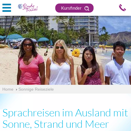
Kursfinder
Home
›
Sonnige Reiseziele
Sprachreisen im Ausland mit
Sonne, Strand und Meer