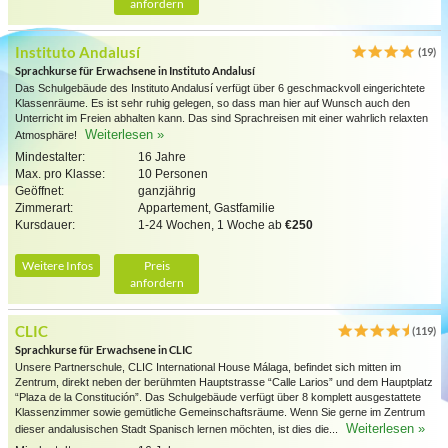
anfordern
Instituto Andalusí
(19)
Sprachkurse für Erwachsene in Instituto Andalusí
Das Schulgebäude des Instituto Andalusí verfügt über 6 geschmackvoll eingerichtete
Klassenräume. Es ist sehr ruhig gelegen, so dass man hier auf Wunsch auch den
Unterricht im Freien abhalten kann. Das sind Sprachreisen mit einer wahrlich relaxten
Weiterlesen »
Atmosphäre!
Mindestalter:
16 Jahre
Max. pro Klasse:
10 Personen
Geöffnet:
ganzjährig
Zimmerart:
Appartement, Gastfamilie
Kursdauer:
1-24 Wochen, 1 Woche ab
€250
Weitere Infos
Preis
anfordern
CLIC
(119)
Sprachkurse für Erwachsene in CLIC
Unsere Partnerschule, CLIC International House Málaga, befindet sich mitten im
Zentrum, direkt neben der berühmten Hauptstrasse “Calle Larios” und dem Hauptplatz
“Plaza de la Constitución”. Das Schulgebäude verfügt über 8 komplett ausgestattete
Klassenzimmer sowie gemütliche Gemeinschaftsräume. Wenn Sie gerne im Zentrum
Weiterlesen »
dieser andalusischen Stadt Spanisch lernen möchten, ist dies die...