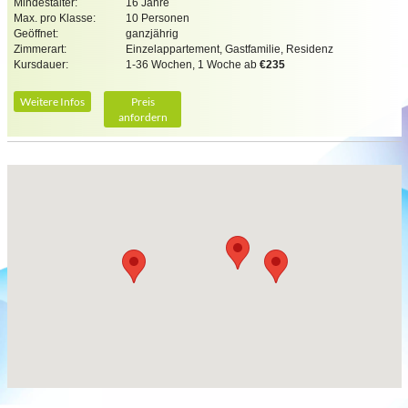
Mindestalter:
16 Jahre
Max. pro Klasse:
10 Personen
Geöffnet:
ganzjährig
Zimmerart:
Einzelappartement, Gastfamilie, Residenz
Kursdauer:
1-36 Wochen, 1 Woche ab
€235
Weitere Infos
Preis
anfordern