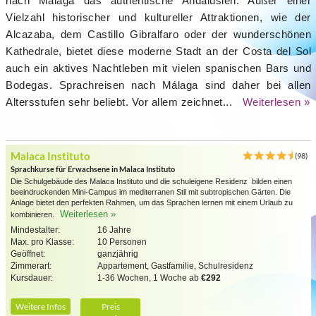
nach Málaga das authentische Andalusien. Außer einer
Vielzahl historischer und kultureller Attraktionen, wie der
Alcazaba, dem Castillo Gibralfaro oder der wunderschönen
Kathedrale, bietet diese moderne Stadt an der Costa del Sol
auch ein aktives Nachtleben mit vielen spanischen Bars und
Bodegas. Sprachreisen nach Málaga sind daher bei allen
Altersstufen sehr beliebt. Vor allem zeichnet...
Weiterlesen »
Malaca Instituto
(98)
Sprachkurse für Erwachsene in Malaca Instituto
Die Schulgebäude des Malaca Instituto und die schuleigene Residenz bilden einen
beeindruckenden Mini-Campus im mediterranen Stil mit subtropischen Gärten. Die
Anlage bietet den perfekten Rahmen, um das Sprachen lernen mit einem Urlaub zu
Weiterlesen »
kombinieren.
Mindestalter:
16 Jahre
Max. pro Klasse:
10 Personen
Geöffnet:
ganzjährig
Zimmerart:
Appartement, Gastfamilie, Schulresidenz
Kursdauer:
1-36 Wochen, 1 Woche ab
€292
Weitere Infos
Preis