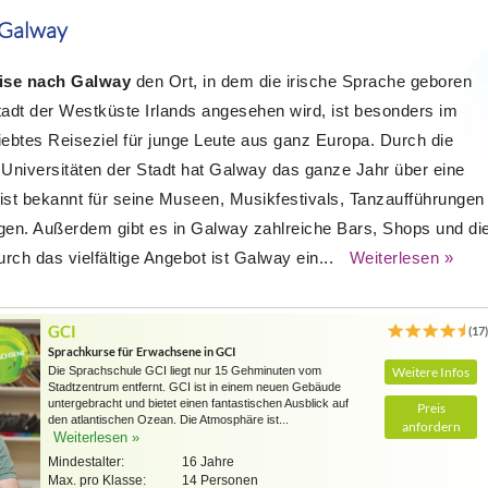
 Galway
ise nach Galway
den Ort, in dem die irische Sprache geboren
tstadt der Westküste Irlands angesehen wird, ist besonders im
btes Reiseziel für junge Leute aus ganz Europa. Durch die
Universitäten der Stadt hat Galway das ganze Jahr über eine
t bekannt für seine Museen, Musikfestivals, Tanzaufführungen
ngen. Außerdem gibt es in Galway zahlreiche Bars, Shops und di
ch das vielfältige Angebot ist Galway ein...
Weiterlesen »
GCI
(17
Sprachkurse für Erwachsene in GCI
Die Sprachschule GCI liegt nur 15 Gehminuten vom
Weitere Infos
Stadtzentrum entfernt. GCI ist in einem neuen Gebäude
untergebracht und bietet einen fantastischen Ausblick auf
Preis
den atlantischen Ozean. Die Atmosphäre ist...
anfordern
Weiterlesen »
Mindestalter:
16 Jahre
Max. pro Klasse:
14 Personen