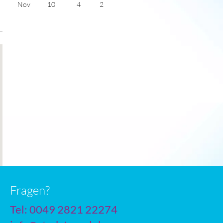
Nov
10
4
2
Dec
9
3
2
Jan
8
3
2
Feb
8
3
3
Mar
10
3
4
Apr
13
5
5
May
15
7
6
June
18
10
6
July
19
11
5
Fragen?
Tel: 0049 2821 22274