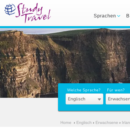
Sprachen
B
Welche Sprache?
Für wen?
Englisch
Erwachsen
Home
›
Englisch
›
Erwachsene
›
Irla