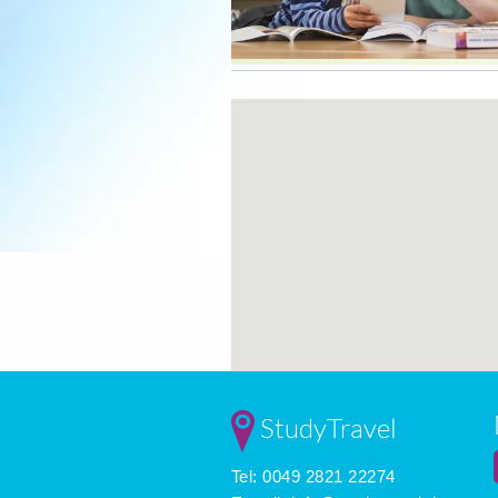
StudyTravel
Tel: 0049 2821 22274