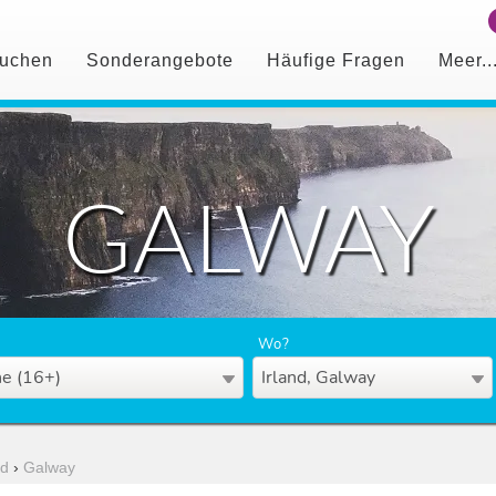
uchen
Sonderangebote
Häufige Fragen
Meer..
GALWAY
Wo?
e (16+)
Irland, Galway
nd
›
Galway