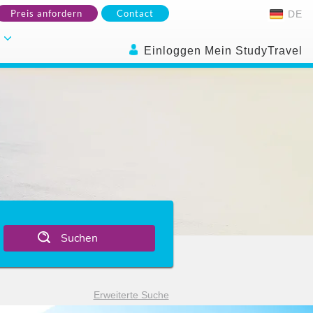
Preis anfordern
Contact
DE
.
Einloggen Mein StudyTravel
Suchen
Erweiterte Suche