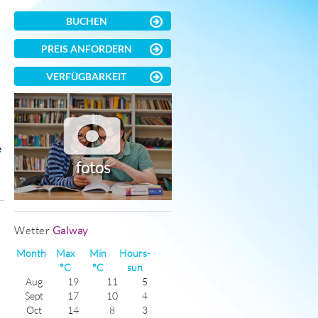
BUCHEN
PREIS ANFORDERN
VERFÜGBARKEIT
e
fotos
)
Wetter
Galway
Month
Max
Min
Hours-
°C
°C
sun
Aug
19
11
5
Sept
17
10
4
Oct
14
8
3