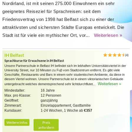
Nordirland, ist mit seinen 275.000 Einwohnern ein sehr
geeignetes Reiseziel für Sprachreisen: seit dem
Friedensvertrag von 1998 hat Belfast sich zu einer der
attraktivsten und sichersten Städte Europas entwickelt. Die
Stadt ist für viele ein mythischer Ort, vor...
Weiterlesen »
IH Belfast
(4)
Sprachkurse für Erwachsene in IH Belfast
Unsere Partnerschule in Belfast IH befindet sich im lebhaften Universitätsviertel in der
University Street, nur 10 Minuten zu Fuβ vom Stadtzentrum entfernt. Es gibt viele
Geschäfte, Restaurants und Bars in einem sehr studentischen Ambiente, da diese in
diesem Viertel wohnen. Unsere Partnerschule ist in einem viktorianischen Gebäude
Weiterlesen »
untergebracht welches dementsprechend sehr lichtdurchflutet...
Mindestalter:
16 Jahre
Max. pro Klasse:
12 Personen
Geöffnet:
ganzjährig
Zimmerart:
Einzelappartement, Gastfamilie
Kursdauer:
1-24 Wochen, 1 Woche ab
€357
Weitere Infos
Preis
anfordern