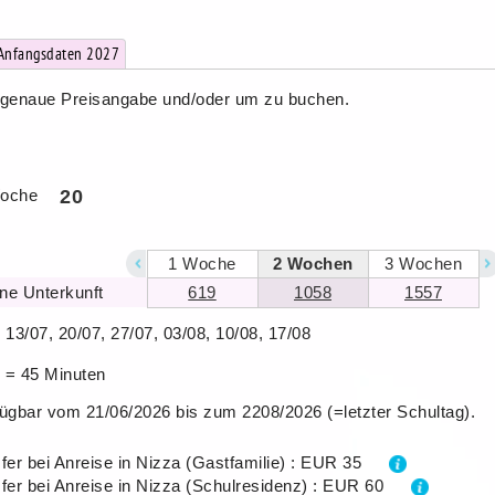
 Anfangsdaten 2027
ie genaue Preisangabe und/oder um zu buchen.
Woche
20
1
Woche
2
Wochen
3
Wochen
hne Unterkunft
619
1058
1557
 13/07, 20/07, 27/07, 03/08, 10/08, 17/08
e = 45 Minuten
fügbar vom 21/06/2026 bis zum 2208/2026 (=letzter Schultag).
fer bei Anreise in Nizza (Gastfamilie) : EUR 35
fer bei Anreise in Nizza (Schulresidenz) : EUR 60