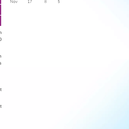
Nov
17
8
5
Dec
13
5
4
Jan
13
4
5
Feb
13
5
6
Mar
15
7
6
Apr
17
9
8
n
May
20
13
9
0
June
24
16
10
July
27
18
12
m
s
t
t