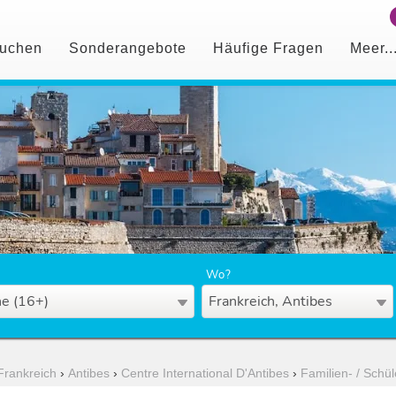
uchen
Sonderangebote
Häufige Fragen
Meer..
Wo?
e (16+)
Frankreich, Antibes
Frankreich
›
Antibes
›
Centre International D'Antibes
›
Familien- / Schü