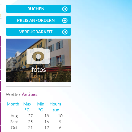
BUCHEN
PREIS ANFORDERN
VERFÜGBARKEIT
fotos
Wetter
Antibes
Month
Max
Min
Hours-
°C
°C
sun
Aug
27
18
10
Sept
25
16
9
Oct
21
12
6