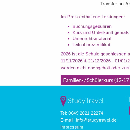
Transfer bei A
Im Preis enthaltene Leistungen:
Buchungsgebühren
Kurs und Unterkunft gemäß
Unterrichtsmaterial
Teilnahmezertifikat
2026 ist die Schule geschlossen 
11/11/2026 & 21/12/2026 - 01/01/
werden nicht nachgeholt oder zurü
Familien- / Schülerkurs (12-17 
StudyTravel
Tel: 0049 2821 22274
E-mail:
info@studytravel.de
Impressum