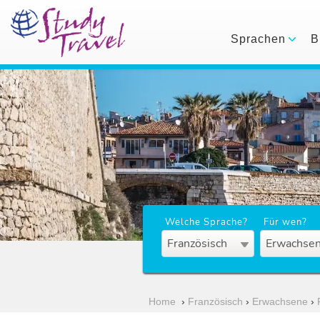
Sprachen
B
Welche Sprache?
Für wen?
Französisch
Erwachsen
Home
›
Französisch
›
Erwachsene
›