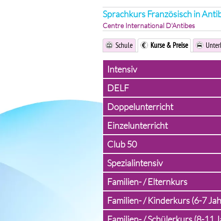
Sprachkurs Französisch in Anti
Centre International D'Antibes
Schule
Kurse & Preise
Unter
Intensiv
DELF
Doppelunterricht
Einzelunterricht
Club 50
Spezialintensiv
Familien- / Elternkurs
Familien- / Kinderkurs (6-7 Ja
Familien- / Schülerkurs (8-11 J