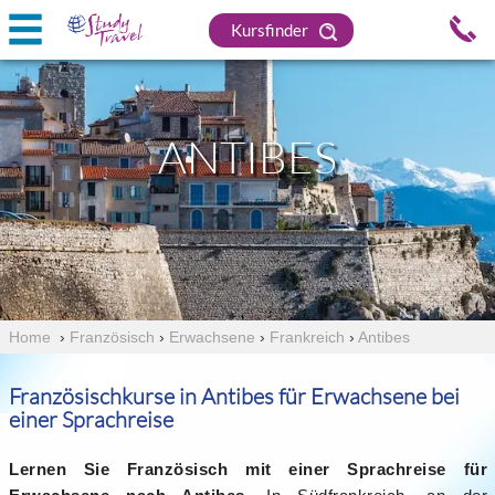
Kursfinder
ANTIBES
Home
›
Französisch
›
Erwachsene
›
Frankreich
›
Antibes
Französischkurse in Antibes für Erwachsene bei
einer Sprachreise
Lernen Sie Französisch mit einer Sprachreise für