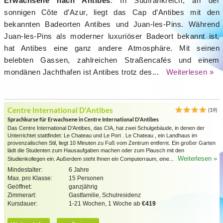
Erwachsene nach Antibes
. In Südfrankreich, an der
sonnigen Côte d’Azur, liegt das Cap d’Antibes mit den
bekannten Badeorten Antibes und Juan-les-Pins. Während
Juan-les-Pins als moderner luxuriöser Badeort bekannt ist,
hat Antibes eine ganz andere Atmosphäre. Mit seinen
belebten Gassen, zahlreichen Straßencafés und einem
mondänen Jachthafen ist Antibes trotz des...
Weiterlesen »
Centre International D'Antibes
(19)
Sprachkurse für Erwachsene in Centre International D'Antibes
Das Centre International D'Antibes, das CIA, hat zwei Schulgebäude, in denen der
Unterrichtet stattfindet: Le Chateau und Le Port . Le Chateau , ein Landhaus im
provenzalischen Stil, liegt 10 Minuten zu Fuß vom Zentrum entfernt. Ein großer Garten
lädt die Studenten zum Hausaufgaben machen oder zum Plausch mit den
Weiterlesen »
Studienkollegen ein. Außerdem steht Ihnen ein Computerraum, eine...
Mindestalter:
6 Jahre
Max. pro Klasse:
15 Personen
Geöffnet:
ganzjährig
Zimmerart:
Gastfamilie, Schulresidenz
Kursdauer:
1-21 Wochen, 1 Woche ab
€419