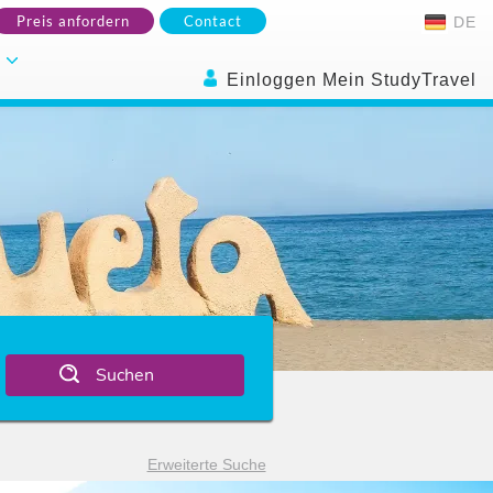
Preis anfordern
Contact
DE
.
Einloggen Mein StudyTravel
Suchen
Erweiterte Suche