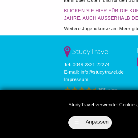
kann über Ostern und für den So
KLICKEN SIE HIER FÜR DIE 
JAHRE, AUCH AUSSERHALB D
Weitere Jugendkurse am Meer gibt
StudyTravel
Tel: 0049 2821 22274
E-mail:
info@studytravel.de
Impressum
3625 reviews
StudyTravel verwendet Cookies,
☰
Anpassen