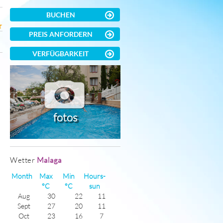
BUCHEN
PREIS ANFORDERN
VERFÜGBARKEIT
fotos
Wetter
Malaga
Month
Max
Min
Hours-
°C
°C
sun
Aug
30
22
11
Sept
27
20
11
Oct
23
16
7