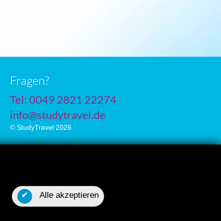
Fragen?
Tel: 0049 2821 22274
info@studytravel.de
© StudyTravel 2026
Datenschutzgrundverordnung
✔
Alle akzeptieren
Cookie-Einstellungen