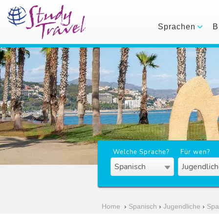
Sprachen
B
Welche Sprache?
Für wen?
Spanisch
Jugendlich
Home
›
Spanisch
›
Jugendliche
›
Spa