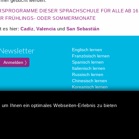
mmer gebucht werden.
KURSPROGRAMME DIESER SPRACHSCHULE FÜR ALLE AB 16
ER FRÜHLINGS- ODER SOMMERMONATE
 es hier:
Cadiz
,
Valencia
und
San Sebastián
Newsletter
Englisch lernen
Französisch lernen
Spanisch lernen
Italienisch lernen
Russisch lernen
Chinesisch lernen
Koreanisch lernen
Portugiesisch lernen
Japanisch lernen
 um Ihnen ein optimales Webseiten-Erlebnis zu bieten
Deutsch lernen