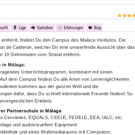
kunft
Lage
Statistiken
Erfahrungen
Blog
entfernt, findest Du den Campus des Malaca Institutos. Die
don de Calderón, welcher Dir eine umwerfende Aussicht über das
hr 10 Gehminuten vom Strand entfernt.
 in Málaga:
orragendes Unterrichtsprogramm, kombiniert mit einem
Auf dem Campus findest Du alle Arten von Lernmöglichkeiten
e Studenten kommen aus der ganzen Welt und die
orgen dafür, dass Du schnell internationale Freunde findest! So
unvergesslichen Erlebnis.
rer Partnerschule in Málaga
ituto Cervantes, EQUALS, CEELE, FEDELE, EEA, IALC, etc.
nlage und audiovisuellem Equipment
 Bibliothek und eines Multimediaraums mit Computern,