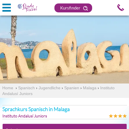
Kursfinder
Home
›
Spanisch
›
Jugendliche
›
Spanien
›
Malaga
›
Instituto
Andalusí Juniors
Sprachkurs Spanisch in Malaga
Instituto Andalusí Juniors