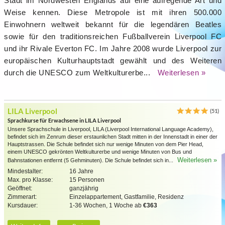
Stadt im Nordwesten Englands auf eine aufregende Art und
Weise kennen. Diese Metropole ist mit ihren 500.000
Einwohnern weltweit bekannt für die legendären Beatles
sowie für den traditionsreichen Fußballverein Liverpool FC
und ihr Rivale Everton FC. Im Jahre 2008 wurde Liverpool zur
europäischen Kulturhauptstadt gewählt und des Weiteren
durch die UNESCO zum Weltkulturerbe...
Weiterlesen »
LILA Liverpool
(51)
Sprachkurse für Erwachsene in LILA Liverpool
Unsere Sprachschule in Liverpool, LILA (Liverpool International Language Academy),
befindet sich im Zenrum dieser erstaunlichen Stadt mitten in der Innenstadt in einer der
Hauptstrassen. Die Schule befindet sich nur wenige Minuten von dem Pier Head,
einem UNESCO gekrönten Weltkulturerbe und wenige Minuten von Bus und
Weiterlesen »
Bahnstationen entfernt (5 Gehminuten). Die Schule befindet sich in...
Mindestalter:
16 Jahre
Max. pro Klasse:
15 Personen
Geöffnet:
ganzjährig
Zimmerart:
Einzelappartement, Gastfamilie, Residenz
Kursdauer:
1-36 Wochen, 1 Woche ab
€363