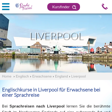
Kursfinder
LIVERPOOL
Home
›
Englisch
›
Erwachsene
›
England
›
Liverpool
Englischkurse in Liverpool für Erwachsene bei
einer Sprachreise
Bei
Sprachreisen nach Liverpool
lernen Sie die berühmte