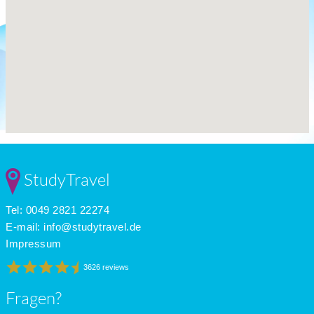
StudyTravel
Tel: 0049 2821 22274
E-mail:
info@studytravel.de
Impressum
3626 reviews
Fragen?