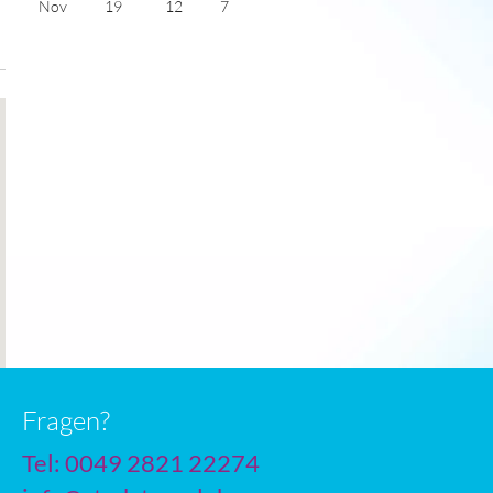
Nov
19
12
7
Dec
21
14
7
Jan
23
16
8
Feb
23
16
7
Mar
22
15
6
Apr
19
13
5
May
17
11
4
June
14
9
4
July
13
8
4
Fragen?
Tel: 0049 2821 22274