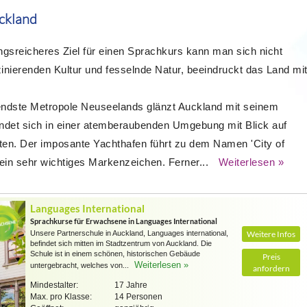
uckland
gsreicheres Ziel für einen Sprachkurs kann man sich nicht
inierenden Kultur und fesselnde Natur, beeindruckt das Land mi
.
endste Metropole Neuseelands glänzt Auckland mit seinem
efindet sich in einer atemberaubenden Umgebung mit Blick auf
ten. Der imposante Yachthafen führt zu dem Namen 'City of
t ein sehr wichtiges Markenzeichen. Ferner...
Weiterlesen »
Languages International
Sprachkurse für Erwachsene in Languages International
Unsere Partnerschule in Auckland, Languages international,
Weitere Infos
befindet sich mitten im Stadtzentrum von Auckland. Die
Schule ist in einem schönen, historischen Gebäude
Preis
Weiterlesen »
untergebracht, welches von...
anfordern
Mindestalter:
17 Jahre
Max. pro Klasse:
14 Personen