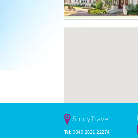
StudyTravel
Tel: 0049 2821 22274