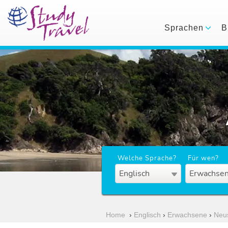
Sprachen
B
Welche Sprache?
Für wen?
Englisch
Erwachsen
Home
›
Englisch
›
Erwachsene
›
Neu