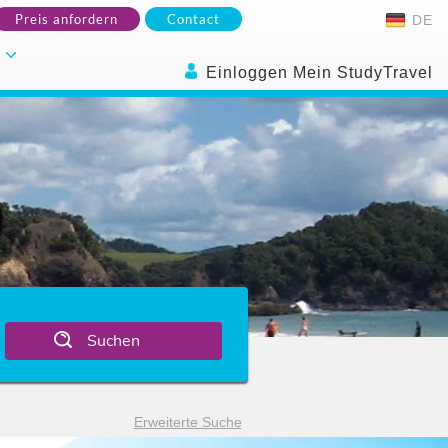
Preis anfordern
Contact
DE
.
Einloggen Mein StudyTravel
D
Suchen
Erweiterte Suche