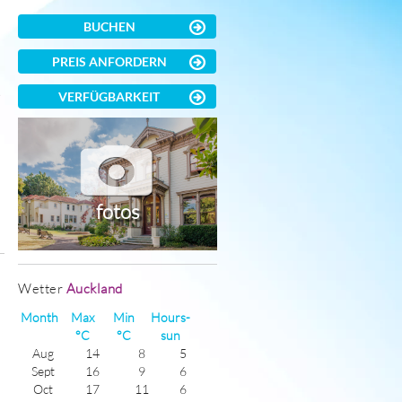
BUCHEN
PREIS ANFORDERN
t
VERFÜGBARKEIT
fotos
Wetter
Auckland
Month
Max
Min
Hours-
°C
°C
sun
Aug
14
8
5
Sept
16
9
6
Oct
17
11
6