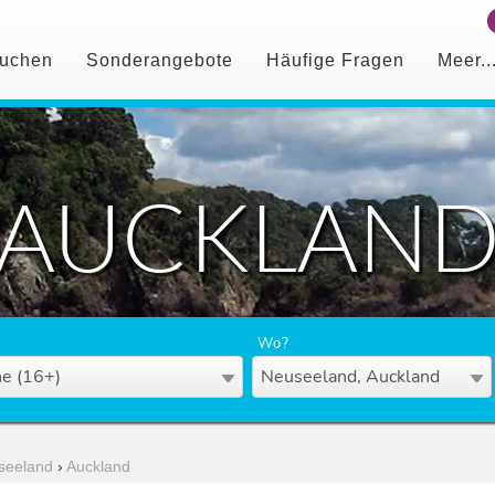
uchen
Sonderangebote
Häufige Fragen
Meer..
AUCKLAN
Wo?
e (16+)
Neuseeland, Auckland
seeland
›
Auckland