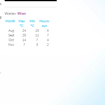
n
Wetter
Wien
d
Month
Max
Min
Hours-
°C
°C
sun
Aug
24
15
8
Sept
20
11
7
Oct
14
7
4
Nov
7
3
2
Dec
3
-1
1
Jan
1
-4
2
Feb
3
-3
3
Mar
8
1
4
Apr
15
6
6
.
May
19
10
8
June
23
14
8
July
25
15
9