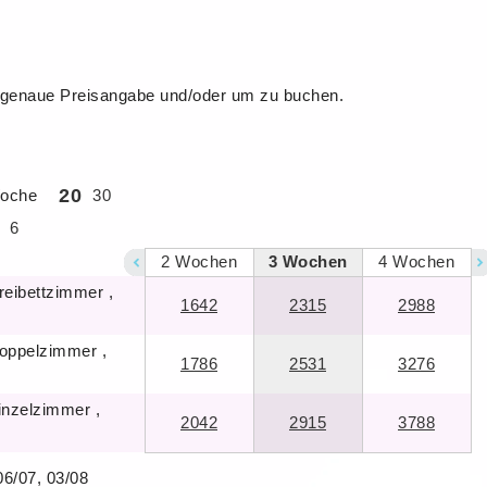
ie genaue Preisangabe und/oder um zu buchen.
20
Woche
30
6
2
Wochen
3
Wochen
4
Wochen
reibettzimmer ,
1642
2315
2988
Doppelzimmer ,
1786
2531
3276
inzelzimmer ,
2042
2915
3788
06/07, 03/08