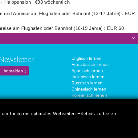
→ Halbpension : €98 wöchentlich
n- und Abreise am Flughafen oder Bahnhof (12-17 Jahre) : EUR
nreise am Flughafen oder Bahnhof (16-19 Jahre) : EUR 60
Newsletter
Englisch lernen
Französisch lernen
Spanisch lernen
Italienisch lernen
Russisch lernen
Chinesisch lernen
Koreanisch lernen
Portugiesisch lernen
Japanisch lernen
 um Ihnen ein optimales Webseiten-Erlebnis zu bieten
Deutsch lernen