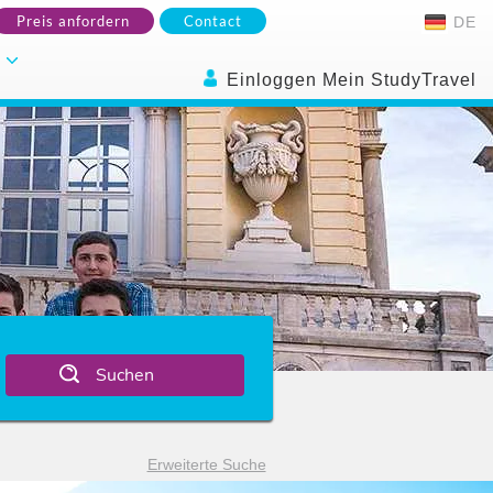
Preis anfordern
Contact
DE
.
Einloggen Mein StudyTravel
Suchen
Erweiterte Suche