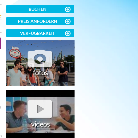
BUCHEN
PREIS ANFORDERN
VERFÜGBARKEIT
fotos
s
videos
n