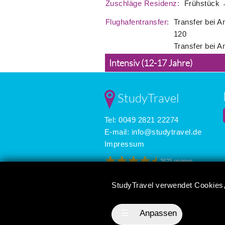
Zuschläge Residenz:
Frühstück 
Flughafentransfer:
Transfer bei A
120
Transfer bei A
Intensiv (12-17 Jahre)
StudyTravel
Tel: 0049 2821 22274
E-mail:
info@studytravel.de
Impressum
3625 reviews
StudyTravel verwendet Cookies,
☰
Anpassen