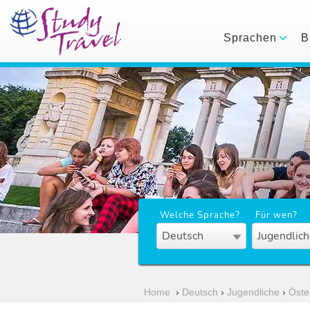
Sprachen
B
Welche Sprache?
Für wen?
Deutsch
Jugendlich
Home
›
Deutsch
›
Jugendliche
›
Öste