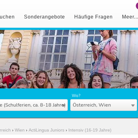
uchen
Sonderangebote
Häufige Fragen
Meer..
Wo?
e (Schulferien, ca. 8-18 Jahre)
Österreich, Wien
rreich
›
Wien
›
ActiLingua Juniors
›
Intensiv (16-19 Jahre)