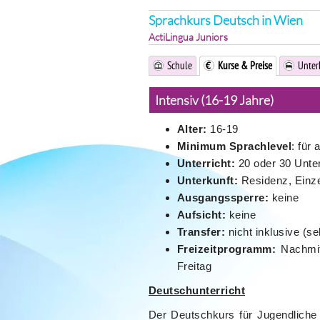
Sprachkurs Deutsch in Wien
ActiLingua Juniors
Schule
Kurse & Preise
Unter
Intensiv (16-19 Jahre)
Alter:
16-19
Minimum Sprachlevel
: für
Unterricht:
20 oder 30 Unte
Unterkunft:
Residenz, Einze
Ausgangssperre:
keine
Aufsicht:
keine
Transfer:
nicht inklusive (s
Freizeitprogramm:
Nachmit
Freitag
Deutschunterricht
Der Deutschkurs für Jugendliche 