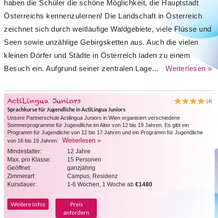
haben die Schüler die schöne Möglichkeit, die Hauptstadt
Österreichs kennenzulernen! Die Landschaft in Österreich
zeichnet sich durch weitläufige Waldgebiete, viele Flüsse und
Seen sowie unzählige Gebirgsketten aus. Auch die vielen
kleinen Dörfer und Städte in Österreich laden zu einem
Besuch ein. Aufgrund seiner zentralen Lage...
Weiterlesen »
ActiLingua Juniors
(4)
Sprachkurse für Jugendliche in ActiLingua Juniors
Unsere Partnerschule Actilingua Juniors in Wien organisiert verschiedene
Sommerprogramme für Jugendliche im Alter von 12 bis 19 Jahren. Es gibt ein
Programm für Jugendliche von 12 bis 17 Jahren und ein Programm für Jugendliche
Weiterlesen »
von 16 bis 19 Jahren.
Mindestalter:
12 Jahre
Max. pro Klasse:
15 Personen
Geöffnet:
ganzjährig
Zimmerart:
Campus, Residenz
Kursdauer:
1-6 Wochen, 1 Woche ab
€1480
Weitere Infos
Preis
anfordern