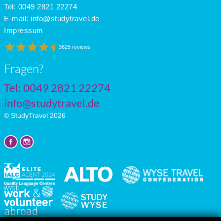
Tel: 0049 2821 22274
May
18
8
7
June
24
14
9
E-mail:
info@studytravel.de
July
27
17
9
Impressum
3625 reviews
Fragen?
Tel: 0049 2821 22274
info@studytravel.de
© StudyTravel 2026