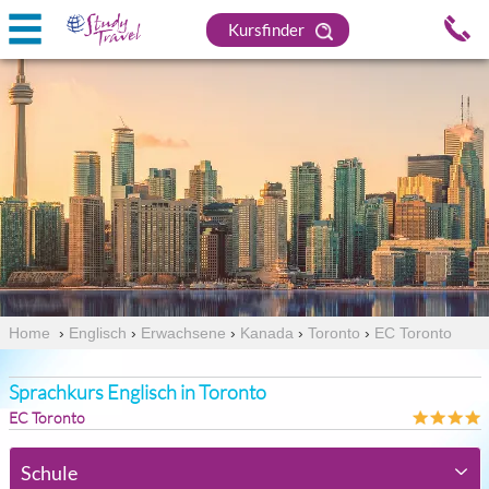
Kursfinder
Home
›
Englisch
›
Erwachsene
›
Kanada
›
Toronto
›
EC Toronto
Sprachkurs Englisch in Toronto
EC Toronto
Schule