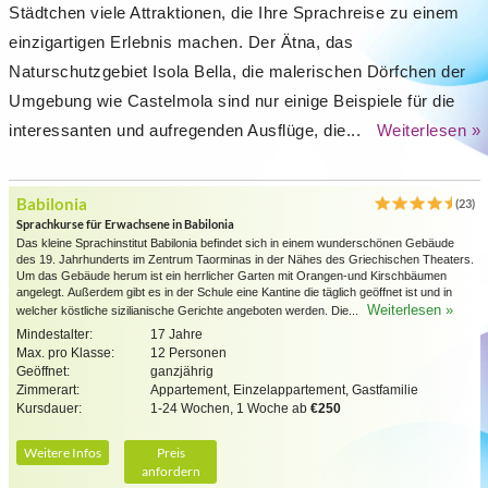
Städtchen viele Attraktionen, die Ihre Sprachreise zu einem
einzigartigen Erlebnis machen. Der Ätna, das
Naturschutzgebiet Isola Bella, die malerischen Dörfchen der
Umgebung wie Castelmola sind nur einige Beispiele für die
interessanten und aufregenden Ausflüge, die...
Weiterlesen »
Babilonia
(23)
Sprachkurse für Erwachsene in Babilonia
Das kleine Sprachinstitut Babilonia befindet sich in einem wunderschönen Gebäude
des 19. Jahrhunderts im Zentrum Taorminas in der Nähes des Griechischen Theaters.
Um das Gebäude herum ist ein herrlicher Garten mit Orangen-und Kirschbäumen
angelegt. Außerdem gibt es in der Schule eine Kantine die täglich geöffnet ist und in
Weiterlesen »
welcher köstliche sizilianische Gerichte angeboten werden. Die...
Mindestalter:
17 Jahre
Max. pro Klasse:
12 Personen
Geöffnet:
ganzjährig
Zimmerart:
Appartement, Einzelappartement, Gastfamilie
Kursdauer:
1-24 Wochen, 1 Woche ab
€250
Weitere Infos
Preis
anfordern