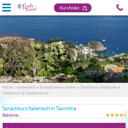
Kursfinder
Home
›
Italienisch
›
Erwachsene
›
Italien
›
Taormina
›
Babilonia
›
Italienisch & Gastronomie
Sprachkurs Italienisch in Taormina
Babilonia