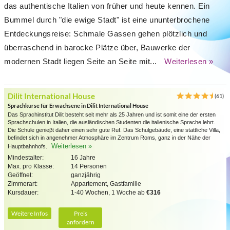
das authentische Italien von früher und heute kennen. Ein
Bummel durch "die ewige Stadt" ist eine ununterbrochene
Entdeckungsreise: Schmale Gassen gehen plötzlich und
überraschend in barocke Plätze über, Bauwerke der
modernen Stadt liegen Seite an Seite mit...
Weiterlesen »
Dilit International House
(61)
Sprachkurse für Erwachsene in Dilit International House
Das Sprachinstitut Dilit besteht seit mehr als 25 Jahren und ist somit eine der ersten
Sprachschulen in Italien, die ausländischen Studenten die italienische Sprache lehrt.
Die Schule genieβt daher einen sehr gute Ruf. Das Schulgebäude, eine stattliche Villa,
befindet sich in angenehmer Atmosphäre im Zentrum Roms, ganz in der Nähe der
Weiterlesen »
Hauptbahnhofs.
Mindestalter:
16 Jahre
Max. pro Klasse:
14 Personen
Geöffnet:
ganzjährig
Zimmerart:
Appartement, Gastfamilie
Kursdauer:
1-40 Wochen, 1 Woche ab
€316
Weitere Infos
Preis
anfordern