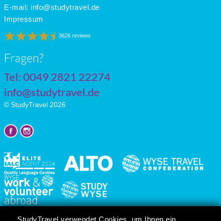
June
20
12
7
E-mail:
info@studytravel.de
July
22
14
6
Impressum
3626 reviews
Fragen?
Tel: 0049 2821 22274
info@studytravel.de
© StudyTravel 2026
Datenschutzgrundverordnung
StudyTravel verwendet Cookies, um Ihnen ein