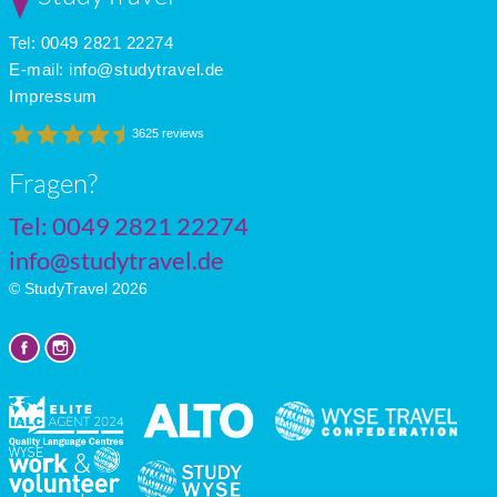
Apr
22
11
10
Tel: 0049 2821 22274
May
24
13
9
June
26
15
10
E-mail:
info@studytravel.de
July
29
17
12
Impressum
3625 reviews
Fragen?
Tel: 0049 2821 22274
info@studytravel.de
© StudyTravel 2026