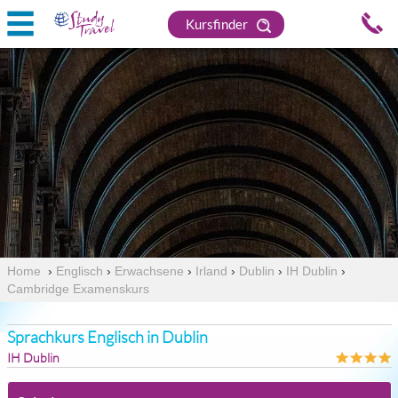
Kursfinder
Home
›
Englisch
›
Erwachsene
›
Irland
›
Dublin
›
IH Dublin
›
Cambridge Examenskurs
Sprachkurs Englisch in Dublin
IH Dublin