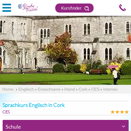
Kursfinder
Home
›
Englisch
›
Erwachsene
›
Irland
›
Cork
›
CES
›
Intensiv
Sprachkurs Englisch in Cork
CES
Schule