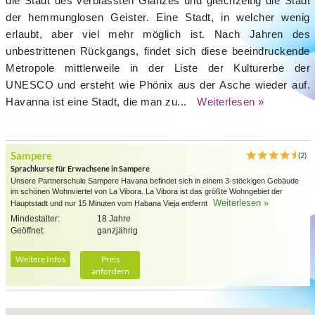
die Stadt des verblassten Glanzes und gleichzeitig die Stadt
der hemmunglosen Geister. Eine Stadt, in welcher wenig
erlaubt, aber viel mehr möglich ist. Nach Jahren des
unbestrittenen Rückgangs, findet sich diese beeindruckende
Metropole mittlerweile in der Liste der Kulturerbe der
UNESCO und ersteht wie Phönix aus der Asche wieder auf.
Havanna ist eine Stadt, die man zu...
Weiterlesen »
Sampere
(2)
Sprachkurse für Erwachsene in Sampere
Unsere Partnerschule Sampere Havana befindet sich in einem 3-stöckigen Gebäude
im schönen Wohnviertel von La Vibora. La Vibora ist das größte Wohngebiet der
Weiterlesen »
Hauptstadt und nur 15 Minuten vom Habana Vieja entfernt
Mindestalter:
18 Jahre
Geöffnet:
ganzjährig
Weitere Infos
Preis
anfordern