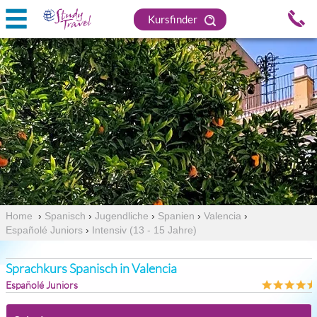
Kursfinder
Home
›
Spanisch
›
Jugendliche
›
Spanien
›
Valencia
›
Españolé Juniors
›
Intensiv (13 - 15 Jahre)
Sprachkurs Spanisch in Valencia
Españolé Juniors