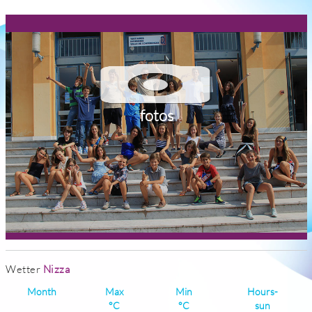
fotos
Wetter
Nizza
Month
Max
Min
Hours-
°C
°C
sun