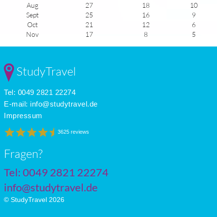
Aug
27
18
10
Sept
25
16
9
Oct
21
12
6
Nov
17
8
5
Dec
13
5
4
Jan
13
4
5
Feb
13
5
6
StudyTravel
Mar
15
7
6
Apr
17
9
8
Tel: 0049 2821 22274
May
20
13
9
June
24
16
10
E-mail:
info@studytravel.de
July
27
18
12
Impressum
3625 reviews
Fragen?
Tel: 0049 2821 22274
info@studytravel.de
© StudyTravel 2026