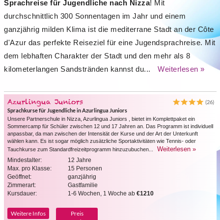
Sprachreise für Jugendliche nach Nizza
! Mit
durchschnittlich 300 Sonnentagen im Jahr und einem
ganzjährig milden Klima ist die mediterrane Stadt an der Côte
d'Azur das perfekte Reiseziel für eine Jugendsprachreise. Mit
dem lebhaften Charakter der Stadt und den mehr als 8
kilometerlangen Sandstränden kannst du...
Weiterlesen »
Azurlingua Juniors
(26)
Sprachkurse für Jugendliche in Azurlingua Juniors
Unsere Partnerschule in Nizza, Azurlingua Juniors , bietet im Komplettpaket ein
Sommercamp für Schüler zwischen 12 und 17 Jahren an. Das Programm ist individuell
anpassbar, da man zwischen der Intensität der Kurse und der Art der Unterkunft
wählen kann. Es ist sogar möglich zusätzliche Sportaktivitäten wie Tennis- oder
Weiterlesen »
Tauchkurse zum Standardfreizeitprogramm hinzuzubuchen...
Mindestalter:
12 Jahre
Max. pro Klasse:
15 Personen
Geöffnet:
ganzjährig
Zimmerart:
Gastfamilie
Kursdauer:
1-6 Wochen, 1 Woche ab
€1210
Weitere Infos
Preis