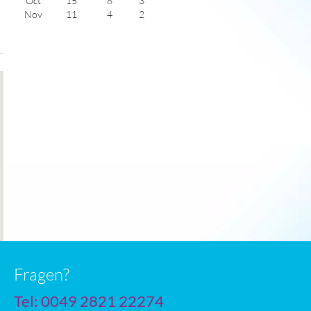
Oct
15
8
3
Nov
11
4
2
Dec
9
3
1
Jan
8
2
1
Feb
8
2
2
Mar
10
3
4
Apr
13
4
5
May
16
7
6
June
19
10
7
July
21
12
6
Fragen?
Tel: 0049 2821 22274