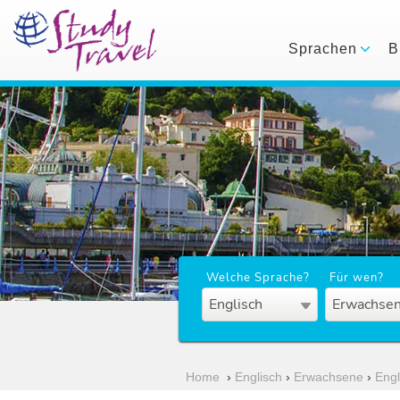
Sprachen
B
Welche Sprache?
Für wen?
Englisch
Erwachsen
Home
›
Englisch
›
Erwachsene
›
Eng