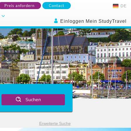
Preis anfordern
Contact
DE
.
Einloggen Mein StudyTravel
Suchen
Erweiterte Suche