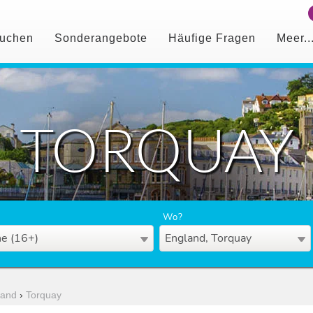
uchen
Sonderangebote
Häufige Fragen
Meer..
TORQUAY
Wo?
e (16+)
England, Torquay
land
›
Torquay