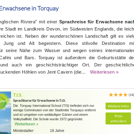
 Erwachsene in Torquay
nglischen Riviera” mit einer
Sprachreise für Erwachsene nac
tive Stadt im Landkreis Devon, im Südwesten Englands, die leich
reichen ist. Neben der wunderschönen Landschaft gilt es viel
 Jung und Alt begeistern. Diese stilvolle Destination mi
 für seine Nähe zum Wasser und wegen seines internationale
 Cafés und Bars. Torquay ist außerdem die Geburtsstätte de
e und auch ein geschichtsträchtiger Ort. Der geschichtlich
ruckenden Höhlen von Jent Cavern (die...
Weiterlesen »
T.I.S.
(14
Sprachkurse für Erwachsene in T.I.S.
Die Torquay International School (TIS) befindet sich nur
Weitere Infos
wenige Gehminuten von der Stadtmitte Torquays entfernt
und ist umgeben von weitläufigen Gärten und einem
Preis
Volleyballfeld. Die Schule wurde 1972 gegründet.
anfordern
Weiterlesen »
Mindestalter:
18 Jahre