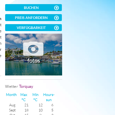
BUCHEN
PREIS ANFORDERN
h
t
VERFÜGBARKEIT
e
t
n
r
e
fotos
)
Wetter
Torquay
Month
Max
Min
Hours-
°C
°C
sun
Aug
21
12
6
Sept
18
10
5