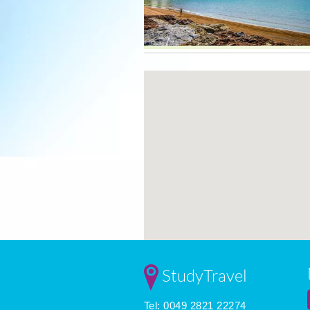
StudyTravel
Tel: 0049 2821 22274