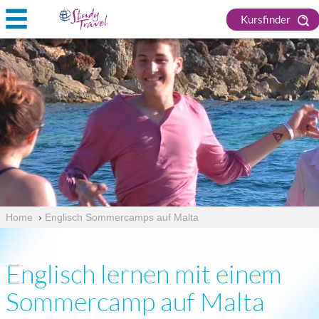
Kursfinder
Home
›
Englisch Sommercamps auf Malta
Englisch lernen mit einem
Sommercamp auf Malta