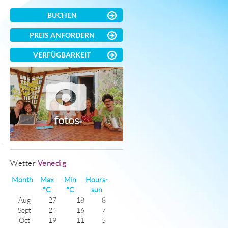
BUCHEN
PREIS ANFORDERN
VERFÜGBARKEIT
fotos
)
Wetter
Venedig
Month
Max
Min
Hours-
°C
°C
sun
Aug
27
18
8
Sept
24
16
7
Oct
19
11
5