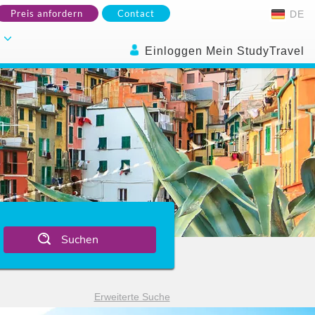
Preis anfordern
Contact
DE
.
Einloggen Mein StudyTravel
Suchen
Erweiterte Suche