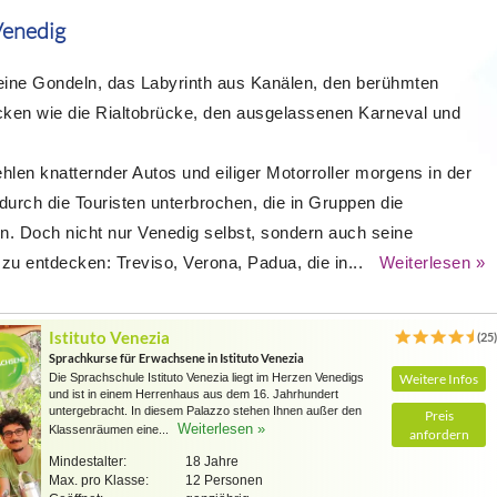
Venedig
seine Gondeln, das Labyrinth aus Kanälen, den berühmten
cken wie die Rialtobrücke, den ausgelassenen Karneval und
hlen knatternder Autos und eiliger Motorroller morgens in der
 durch die Touristen unterbrochen, die in Gruppen die
 Doch nicht nur Venedig selbst, sondern auch seine
u entdecken: Treviso, Verona, Padua, die in...
Weiterlesen »
Istituto Venezia
(25
Sprachkurse für Erwachsene in Istituto Venezia
Die Sprachschule Istituto Venezia liegt im Herzen Venedigs
Weitere Infos
und ist in einem Herrenhaus aus dem 16. Jahrhundert
untergebracht. In diesem Palazzo stehen Ihnen außer den
Preis
Weiterlesen »
Klassenräumen eine...
anfordern
Mindestalter:
18 Jahre
Max. pro Klasse:
12 Personen