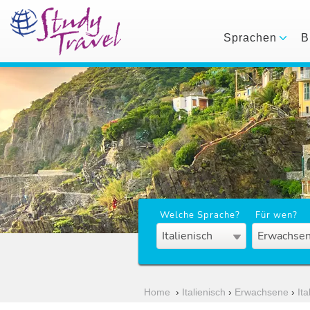
Sprachen
B
Welche Sprache?
Für wen?
Italienisch
Erwachsen
Home
›
Italienisch
›
Erwachsene
›
Ita