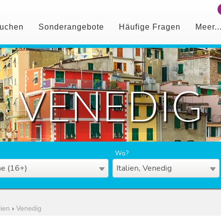
uchen
Sonderangebote
Häufige Fragen
Meer..
VENEDIG
Wo?
e (16+)
Italien, Venedig
lien
›
Venedig