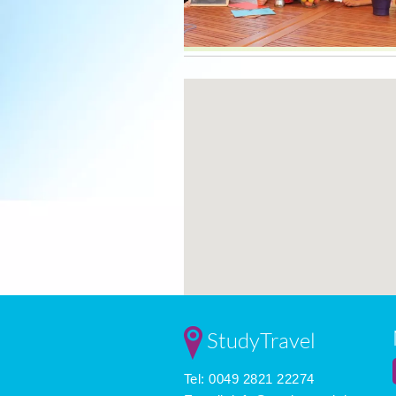
StudyTravel
Tel: 0049 2821 22274