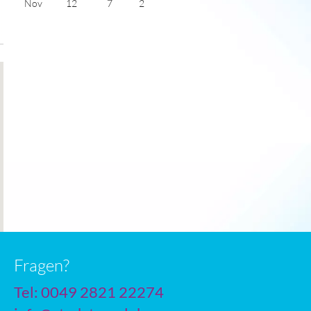
Nov
12
7
2
Dec
8
3
3
Jan
6
1
3
Feb
8
2
4
Mar
12
5
5
Apr
17
10
6
May
21
14
8
June
25
17
9
July
27
19
10
Fragen?
Tel: 0049 2821 22274