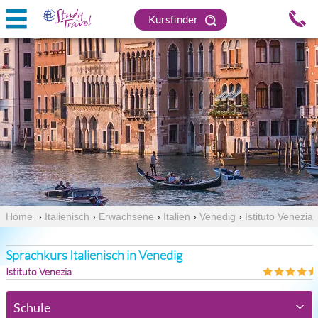
Kursfinder
Home
›
Italienisch
›
Erwachsene
›
Italien
›
Venedig
›
Istituto Venezia
Sprachkurs Italienisch in Venedig
Istituto Venezia
Schule