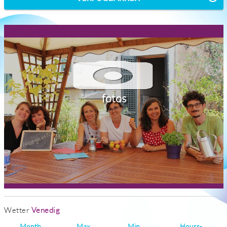
fotos
Wetter
Venedig
Month
Max
Min
Hours-