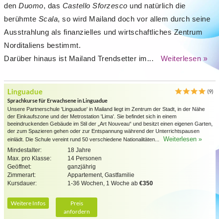
den
Duomo
, das
Castello Sforzesco
und natürlich die
berühmte
Scala
, so wird Mailand doch vor allem durch seine
Ausstrahlung als finanzielles und wirtschaftliches Zentrum
Norditaliens bestimmt.
Darüber hinaus ist Mailand Trendsetter im...
Weiterlesen »
Linguadue
(9)
Sprachkurse für Erwachsene in Linguadue
Unsere Partnerschule 'Linguadue' in Mailand liegt im Zentrum der Stadt, in der Nähe
der Einkaufszone und der Metrostation 'Lima'. Sie befindet sich in einem
beeindruckenden Gebäude im Stil der „Art Nouveau“ und besitzt einen eigenen Garten,
der zum Spazieren gehen oder zur Entspannung während der Unterrichtspausen
Weiterlesen »
einlädt. Die Schule vereint rund 50 verschiedene Nationalitäten...
Mindestalter:
18 Jahre
Max. pro Klasse:
14 Personen
Geöffnet:
ganzjährig
Zimmerart:
Appartement, Gastfamilie
Kursdauer:
1-36 Wochen, 1 Woche ab
€350
Weitere Infos
Preis
anfordern