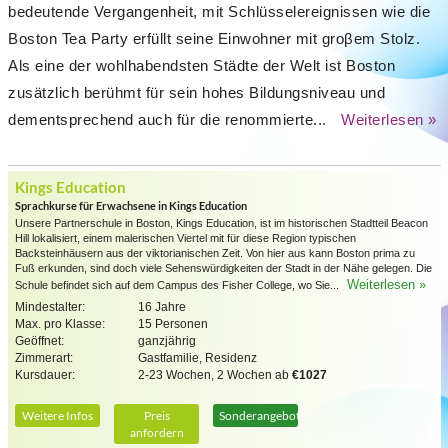
bedeutende Vergangenheit, mit Schlüsselereignissen wie die
Boston Tea Party erfüllt seine Einwohner mit groβem Stolz.
Als eine der wohlhabendsten Städte der Welt ist Boston
zusätzlich berühmt für sein hohes Bildungsniveau und
dementsprechend auch für die renommierte...
Weiterlesen »
Kings Education
Sprachkurse für Erwachsene in Kings Education
Unsere Partnerschule in Boston, Kings Education, ist im historischen Stadtteil Beacon
Hill lokalisiert, einem malerischen Viertel mit für diese Region typischen
Backsteinhäusern aus der viktorianischen Zeit. Von hier aus kann Boston prima zu
Fuß erkunden, sind doch viele Sehenswürdigkeiten der Stadt in der Nähe gelegen. Die
Weiterlesen »
Schule befindet sich auf dem Campus des Fisher College, wo Sie...
Mindestalter:
16 Jahre
Max. pro Klasse:
15 Personen
Geöffnet:
ganzjährig
Zimmerart:
Gastfamilie, Residenz
Kursdauer:
2-23 Wochen, 2 Wochen ab
€1027
Weitere Infos
Preis
Sonderangebote
anfordern