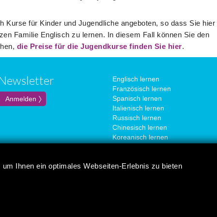
h Kurse für Kinder und Jugendliche angeboten, so dass Sie hier
nzen Familie Englisch zu lernen. In diesem Fall können Sie den
chen,
die Preise für die Jugendkurse finden Sie hier
.
Newsletter
Englisch lernen
Französisch lernen
Spanisch lernen
Italienisch lernen
Russisch lernen
Chinesisch lernen
Koreanisch lernen
Portugiesisch lernen
Japanisch lernen
 um Ihnen ein optimales Webseiten-Erlebnis zu bieten
Deutsch lernen