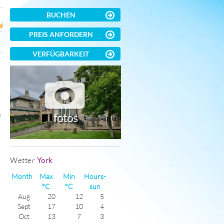
BUCHEN
PREIS ANFORDERN
VERFÜGBARKEIT
n
fotos
Wetter
York
Month
Max
Min
Hours-
°C
°C
sun
Aug
20
12
5
Sept
17
10
4
Oct
13
7
3