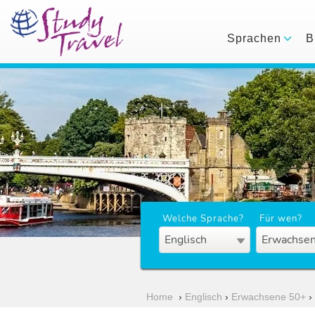
Sprachen
B
Welche Sprache?
Für wen?
Englisch
Erwachsen
Home
›
Englisch
›
Erwachsene 50+
›