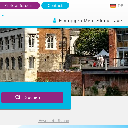
Preis anfordern
Contact
DE
.
Einloggen Mein StudyTravel
Suchen
Erweiterte Suche