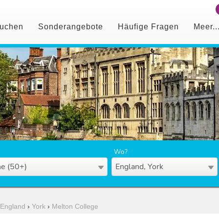
uchen
Sonderangebote
Häufige Fragen
Meer..
Wo?
e (50+)
England, York
England
›
York
›
Melton College