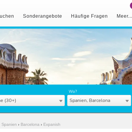
uchen
Sonderangebote
Häufige Fragen
Meer..
Wo?
e (30+)
Spanien, Barcelona
›
Spanien
›
Barcelona
›
Expanish