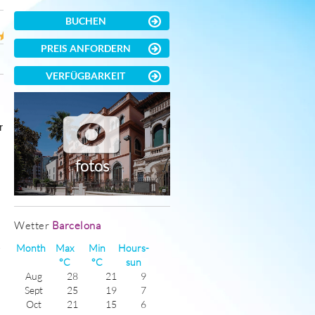
BUCHEN
PREIS ANFORDERN
VERFÜGBARKEIT
r
fotos
s
Wetter
Barcelona
t
Month
Max
Min
Hours-
°C
°C
sun
Aug
28
21
9
Sept
25
19
7
Oct
21
15
6