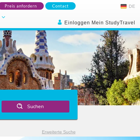
Preis anfordern
Contact
DE
.
Einloggen Mein StudyTravel
Suchen
Erweiterte Suche