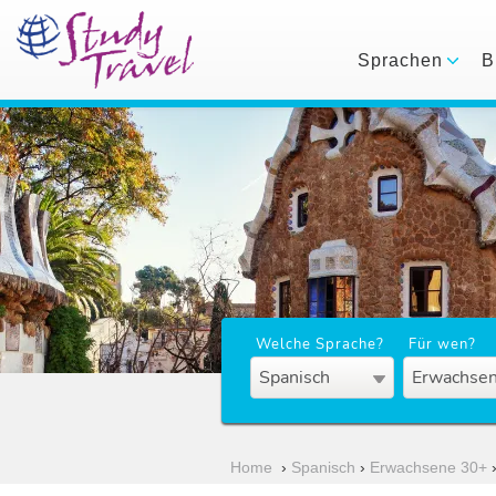
Sprachen
B
Welche Sprache?
Für wen?
Spanisch
Erwachsen
Home
›
Spanisch
›
Erwachsene 30+