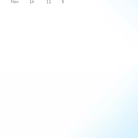
Nov
16
11
5
Dec
13
8
4
Jan
13
6
5
Feb
14
7
6
Mar
16
9
6
Apr
18
11
7
May
21
14
8
June
25
18
9
July
28
21
10