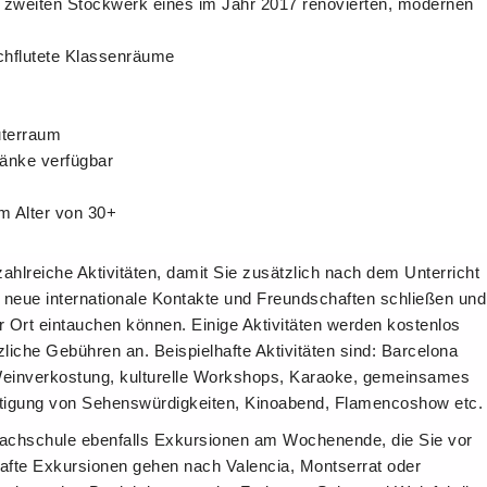
zweiten Stockwerk eines im Jahr 2017 renovierten, modernen
urchflutete Klassenräume
uterraum
ränke verfügbar
m Alter von 30+
ahlreiche Aktivitäten, damit Sie zusätzlich nach dem Unterricht
neue internationale Kontakte und Freundschaften schließen und
vor Ort eintauchen können. Einige Aktivitäten werden kostenlos
zliche Gebühren an. Beispielhafte Aktivitäten sind: Barcelona
Weinverkostung, kulturelle Workshops, Karaoke, gemeinsames
htigung von Sehenswürdigkeiten, Kinoabend, Flamencoshow etc.
prachschule ebenfalls Exkursionen am Wochenende, die Sie vor
afte Exkursionen gehen nach Valencia, Montserrat oder