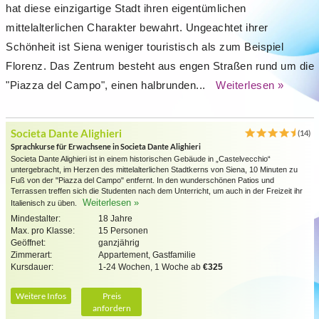
hat diese einzigartige Stadt ihren eigentümlichen
mittelalterlichen Charakter bewahrt. Ungeachtet ihrer
Schönheit ist Siena weniger touristisch als zum Beispiel
Florenz. Das Zentrum besteht aus engen Straßen rund um die
"Piazza del Campo", einen halbrunden...
Weiterlesen »
Societa Dante Alighieri
(14)
Sprachkurse für Erwachsene in Societa Dante Alighieri
Societa Dante Alighieri ist in einem historischen Gebäude in „Castelvecchio“
untergebracht, im Herzen des mittelalterlichen Stadtkerns von Siena, 10 Minuten zu
Fuß von der "Piazza del Campo" entfernt. In den wunderschönen Patios und
Terrassen treffen sich die Studenten nach dem Unterricht, um auch in der Freizeit ihr
Weiterlesen »
Italienisch zu üben.
Mindestalter:
18 Jahre
Max. pro Klasse:
15 Personen
Geöffnet:
ganzjährig
Zimmerart:
Appartement, Gastfamilie
Kursdauer:
1-24 Wochen, 1 Woche ab
€325
Weitere Infos
Preis
anfordern