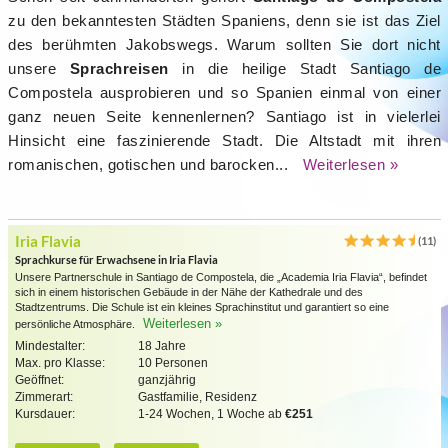
zu den bekanntesten Städten Spaniens, denn sie ist das Ziel
des berühmten Jakobswegs. Warum sollten Sie dort nicht
unsere
Sprachreisen
in die heilige Stadt Santiago de
Compostela ausprobieren und so Spanien einmal von einer
ganz neuen Seite kennenlernen? Santiago ist in vielerlei
Hinsicht eine faszinierende Stadt. Die Altstadt mit ihren
romanischen, gotischen und barocken...
Weiterlesen »
Iria Flavia
(11)
Sprachkurse für Erwachsene in Iria Flavia
Unsere Partnerschule in Santiago de Compostela, die „Academia Iria Flavia“, befindet
sich in einem historischen Gebäude in der Nähe der Kathedrale und des
Stadtzentrums. Die Schule ist ein kleines Sprachinstitut und garantiert so eine
Weiterlesen »
persönliche Atmosphäre.
Mindestalter:
18 Jahre
Max. pro Klasse:
10 Personen
Geöffnet:
ganzjährig
Zimmerart:
Gastfamilie, Residenz
Kursdauer:
1-24 Wochen, 1 Woche ab
€251