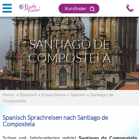
Kursfinder
SANTIAGO DE
COMPOSTELA
Home
›
Spanisch
›
Erwachsene
›
Spanien
›
Santiago de
Compostela
Spanisch Sprachreisen nach Santiago de
Compostela
Schon seit Jahrhunderten gehört
Santiago de Compostela