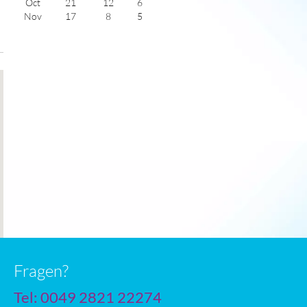
Oct
21
12
6
Nov
17
8
5
Dec
14
6
4
Jan
14
5
4
Feb
15
6
5
Mar
16
7
6
Apr
18
8
7
May
19
11
9
June
23
13
9
July
25
15
10
Fragen?
Tel: 0049 2821 22274