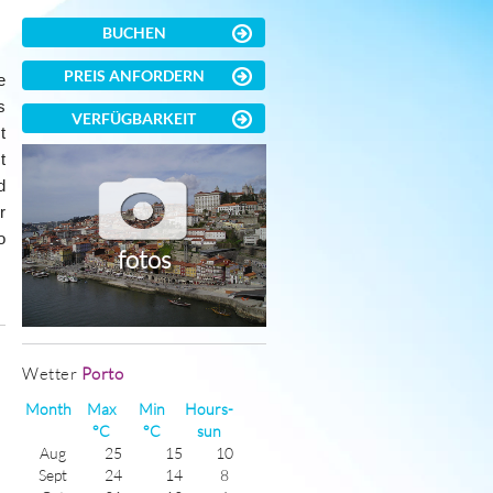
BUCHEN
PREIS ANFORDERN
e
s
VERFÜGBARKEIT
t
t
d
r
o
fotos
)
Wetter
Porto
Month
Max
Min
Hours-
°C
°C
sun
Aug
25
15
10
Sept
24
14
8