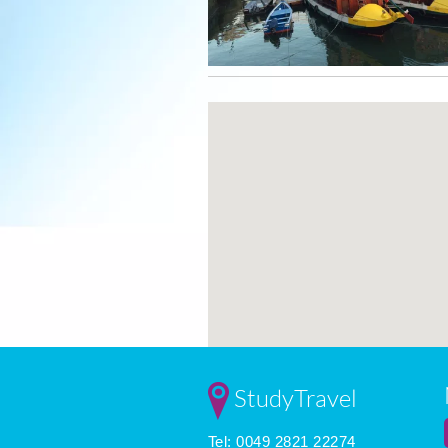
StudyTravel
Tel: 0049 2821 22274