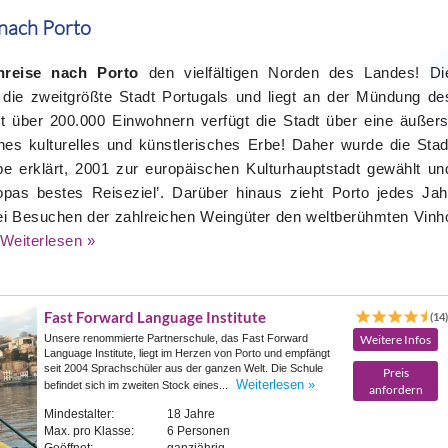
 nach Porto
hreise nach Porto
den vielfältigen Norden des Landes! Di
 die zweitgrößte Stadt Portugals und liegt an der Mündung de
it über 200.000 Einwohnern verfügt die Stadt über eine äußers
hes kulturelles und künstlerisches Erbe! Daher wurde die Stad
erklärt, 2001 zur europäischen Kulturhauptstadt gewählt un
pas bestes Reiseziel’. Darüber hinaus zieht Porto jedes Jah
bei Besuchen der zahlreichen Weingüter den weltberühmten Vinh
Weiterlesen »
Fast Forward Language Institute
(14
Unsere renommierte Partnerschule, das Fast Forward
Weitere Infos
Language Institute, liegt im Herzen von Porto und empfängt
seit 2004 Sprachschüler aus der ganzen Welt. Die Schule
Preis
Weiterlesen »
befindet sich im zweiten Stock eines...
anfordern
Mindestalter:
18 Jahre
Max. pro Klasse:
6 Personen