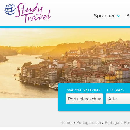
Sprachen
B
Welche Sprache?
Für wen?
Portugiesisch
Alle
Home
›
Portugiesisch
›
Portugal
›
Por