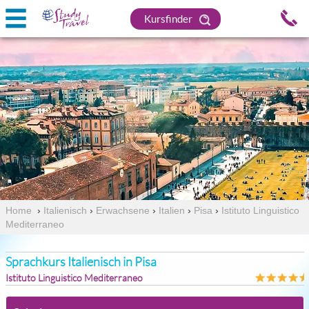
Kursfinder
Home
›
Italienisch
›
Erwachsene
›
Italien
›
Pisa
›
Istituto Linguistico
Mediterraneo
Sprachkurs Italienisch in Pisa
Istituto Linguistico Mediterraneo