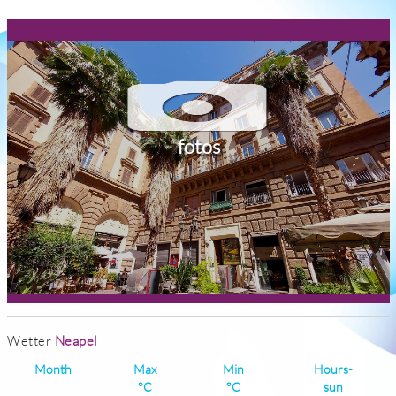
fotos
Wetter
Neapel
Month
Max
Min
Hours-
°C
°C
sun