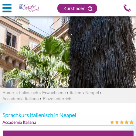
Kursfinder
Home
›
Italienisch
›
Erwachsene
›
Italien
›
Neapel
›
Accademia Italiana
›
Einzelunterricht
Sprachkurs Italienisch in Neapel
Accademia Italiana