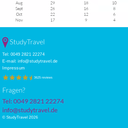
Aug
29
18
10
Sept
26
16
8
Oct
22
12
6
Nov
17
9
4
Dec
14
6
3
Jan
12
4
4
Feb
13
5
5
StudyTravel
Mar
15
6
5
Apr
18
9
7
Tel: 0049 2821 22274
May
22
12
8
June
26
16
9
E-mail:
info@studytravel.de
July
29
18
10
Impressum
3625 reviews
Fragen?
Tel: 0049 2821 22274
info@studytravel.de
© StudyTravel 2026