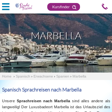
Kursfinder
MARBELLA
Home
›
Spanisch
›
Erwachsene
›
Spanien
›
Marbella
Spanisch Sprachreisen nach Marbella
Unsere
Sprachreisen nach Marbella
sind alles andere als
langweilig! Der Luxusbadeort Marbella ist das Urlaubsziel des