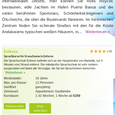
internationalen Jetsets. Hier können Sie Rolls Royces
bestaunen, edle Jachten im Hafen Puerto Banus und die
vielen berühmten Sportstars, Schönheitsköniginnen und
Ölscheichs, die über die Boulevards flanieren. Im historischen
Zentrum finden Sie schmale Straßen mit den für die Küste
Andalusiens typischen weißen Häusern, in...
Weiterlesen »
Enforex
(9)
Sprachkurse für Erwachsene in Enforex
Die Sprachschule Enforex befindet sich an der Hauptstraße von Marbella, nur 5
Minuten vom Strand entfernt. Die mittelgroße Sprachschule ist sehr modern
ausgestattet und bietet alle Vorzügige, die Sie bei Sprachreisen wünschen.
Weiterlesen »
Mindestalter:
16 Jahre
Max. pro Klasse:
12 Personen
Geöffnet:
ganzjährig
Zimmerart:
Appartement, Gastfamilie
Kursdauer:
1-32 Wochen, 1 Woche ab
€250
Weitere Infos
Preis
anfordern