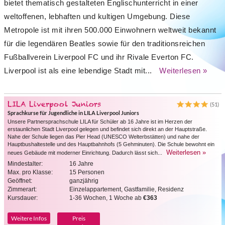
bietet thematisch gestalteten Englischunterricht in einer
weltoffenen, lebhaften und kultigen Umgebung. Diese
Metropole ist mit ihren 500.000 Einwohnern weltweit bekannt
für die legendären Beatles sowie für den traditionsreichen
Fußballverein Liverpool FC und ihr Rivale Everton FC.
Liverpool ist als eine lebendige Stadt mit...
Weiterlesen »
LILA Liverpool Juniors
(51)
Sprachkurse für Jugendliche in LILA Liverpool Juniors
Unsere Partnersprachschule LILA für Schüler ab 16 Jahre ist im Herzen der
erstaunlichen Stadt Liverpool gelegen und befindet sich direkt an der Hauptstraße.
Nahe der Schule liegen das Pier Head (UNESCO Welterbstätten) und nahe der
Hauptbushaltestelle und des Hauptbahnhofs (5 Gehminuten). Die Schule bewohnt ein
Weiterlesen »
neues Gebäude mit moderner Einrichtung. Dadurch lässt sich...
Mindestalter:
16 Jahre
Max. pro Klasse:
15 Personen
Geöffnet:
ganzjährig
Zimmerart:
Einzelappartement, Gastfamilie, Residenz
Kursdauer:
1-36 Wochen, 1 Woche ab
€363
Weitere Infos
Preis