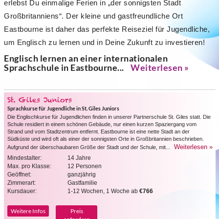
erlebst Du einmalige Ferien in „der sonnigsten Stadt
Großbritanniens“. Der kleine und gastfreundliche Ort
Eastbourne ist daher das perfekte Reiseziel für Jugendliche,
um Englisch zu lernen und in Deine Zukunft zu investieren!
Englisch lernen an einer internationalen
Sprachschule in Eastbourne...
Weiterlesen »
St. Giles Juniors
Sprachkurse für Jugendliche in St. Giles Juniors
Die Englischkurse für Jugendlichen finden in unserer Partnerschule St. Giles statt. Die
Schule residiert in einem schönen Gebäude, nur einen kurzen Spaziergang vom
Strand und vom Stadtzentrum entfernt. Eastbourne ist eine nette Stadt an der
Südküste und wird oft als einer der sonnigsten Orte in Großbritannien beschrieben.
Weiterlesen »
Aufgrund der überschaubaren Größe der Stadt und der Schule, mit...
Mindestalter:
14 Jahre
Max. pro Klasse:
12 Personen
Geöffnet:
ganzjährig
Zimmerart:
Gastfamilie
Kursdauer:
1-12 Wochen, 1 Woche ab
€766
Weitere Infos
Preis