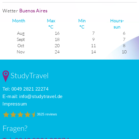
Wetter
Buenos Aires
Month
Max
Min
Hours-
°C
°C
sun
Aug
16
7
6
Sept
18
9
7
Oct
20
11
8
Nov
24
14
10
Dec
27
16
10
Jan
28
17
10
Feb
28
17
10
StudyTravel
Mar
26
16
8
Apr
22
12
7
Tel: 0049 2821 22274
May
19
10
6
June
15
8
5
E-mail:
info@studytravel.de
July
15
7
5
Impressum
3625 reviews
Fragen?