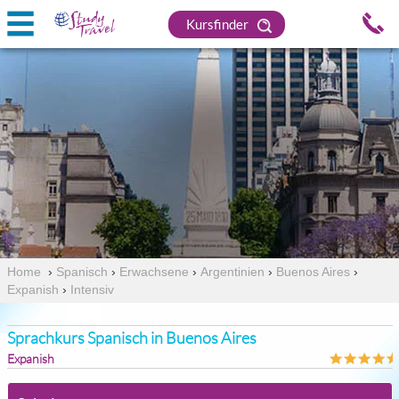
Kursfinder
Home
›
Spanisch
›
Erwachsene
›
Argentinien
›
Buenos Aires
›
Expanish
›
Intensiv
Sprachkurs Spanisch in Buenos Aires
Expanish