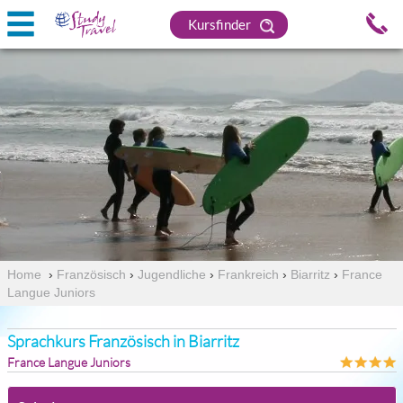
Kursfinder
Home
›
Französisch
›
Jugendliche
›
Frankreich
›
Biarritz
›
France
Langue Juniors
Sprachkurs Französisch in Biarritz
France Langue Juniors