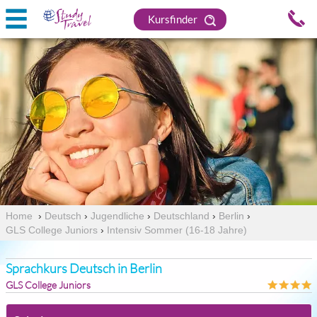
Kursfinder
Home
›
Deutsch
›
Jugendliche
›
Deutschland
›
Berlin
›
GLS College Juniors
›
Intensiv Sommer (16-18 Jahre)
Sprachkurs Deutsch in Berlin
GLS College Juniors